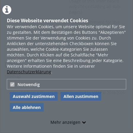
Usage of this ViMP based
website (including all sub-
pages)
Diese Webseite verwendet Cookies
Privacy Statement for this
Wir verwenden Cookies, um unsere Website optimal für Sie
ViMP based Website incl.
zu gestalten. Mit dem Bestätigen des Buttons "Akzeptieren"
Sub-pages
stimmen Sie der Verwendung von Cookies zu. Durch
Anklicken der untenstehenden Checkboxen können Sie
Imprint
auswählen, welche Cookie-Kategorien Sie zulassen
Cookie-Zustimmung
möchten. Durch Klicken auf die Schaltfläche "Mehr
anzeigen" erhalten Sie eine Beschreibung jeder Kategorie.
Links
Weitere Informationen finden Sie in unserer
Datenschutzerklärung
.
Sitemap
Notwendig
Videoplattform & Player Lösungen powered by
VIMP
© 2010-2026
Auswahl zustimmen
Allen zustimmen
Alle ablehnen
Mehr anzeigen