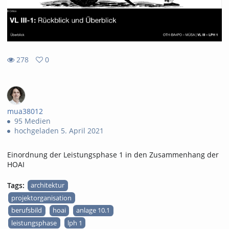
278
0
0
278
favorites
views
mua38012
95 Medien
hochgeladen 5. April 2021
Einordnung der Leistungsphase 1 in den Zusammenhang der
HOAI
Tags:
architektur
projektorganisation
berufsbild
hoai
anlage 10.1
leistungsphase
lph 1