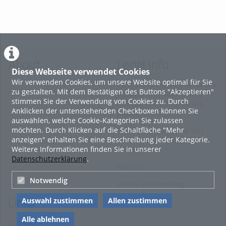
About
Legal Info
Diese Webseite verwendet Cookies
Wir verwenden Cookies, um unsere Website optimal für Sie
Terms and Conditions for the
zu gestalten. Mit dem Bestätigen des Buttons "Akzeptieren"
Usage of this ViMP based
stimmen Sie der Verwendung von Cookies zu. Durch
website (including all sub-
Anklicken der untenstehenden Checkboxen können Sie
pages)
auswählen, welche Cookie-Kategorien Sie zulassen
möchten. Durch Klicken auf die Schaltfläche "Mehr
Privacy Statement for this
anzeigen" erhalten Sie eine Beschreibung jeder Kategorie.
ViMP based Website incl.
Weitere Informationen finden Sie in unserer
Sub-pages
Datenschutzerklärung
.
Imprint
Notwendig
Cookie-Zustimmung
Auswahl zustimmen
Allen zustimmen
Links
Alle ablehnen
Sitemap