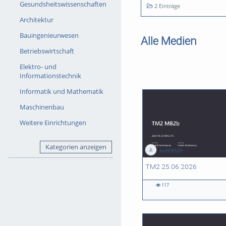
Gesundsheitswissenschaften
2 Einträge
Architektur
Bauingenieurwesen
Alle Medien
Betriebswirtschaft
Elektro- und
Informationstechnik
Informatik und Mathematik
Maschinenbau
Weitere Einrichtungen
Kategorien anzeigen
bof39520
01:24:00 duration
01:24:00 duration
48:26 duration
01:22:03 duration
TM2 25.06.2026
117
117
35
45
69
views
views
views
views