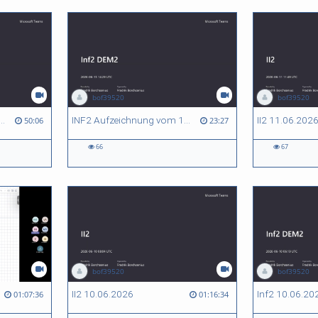
bof39520
bof39520
fzeichnung vom 15.06.2026 2
INF2 Aufzeichnung vom 15.06.2026 1
II2 11.06.202
50:06
23:27
66
67
bof39520
bof39520
II2 10.06.2026
Inf2 10.06.20
01:07:36
01:16:34