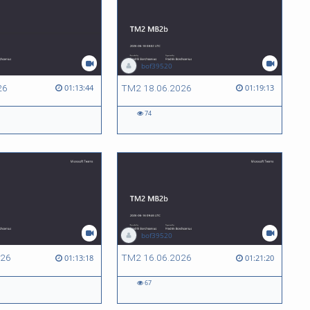
bof39520
26
TM2 18.06.2026
01:13:44
01:19:13
74
bof39520
026
TM2 16.06.2026
01:13:18
01:21:20
67