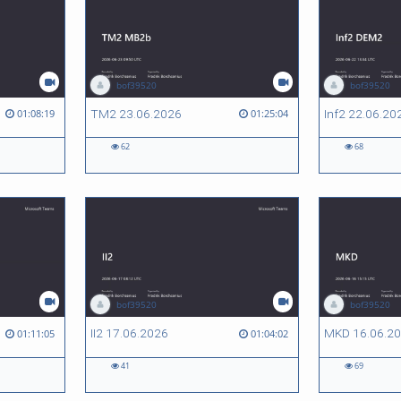
bof39520
bof39520
TM2 23.06.2026
Inf2 22.06.20
01:08:19
01:25:04
62
68
bof39520
bof39520
II2 17.06.2026
MKD 16.06.2
01:11:05
01:04:02
41
69