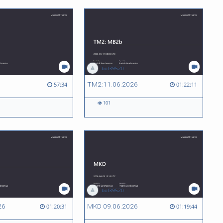
bof39520
6
TM2:11.06.2026
57:34
01:22:11
101
bof39520
26
MKD 09.06.2026
01:20:31
01:19:44