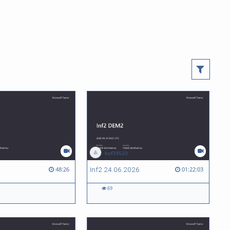
bof39520
Inf2 24.06.2026
48:26
01:22:03
69