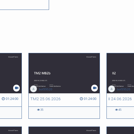
bof39520
bof39520
TM2 25.06.2026
II 24.06.2026
01:24:00
01:24:00
35
45