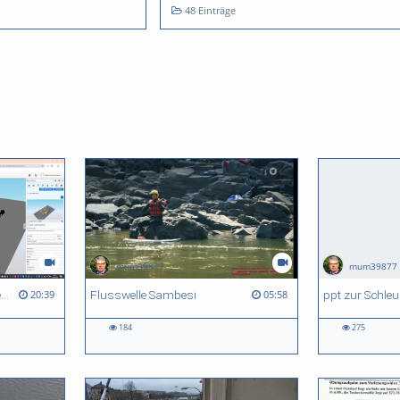
48 Einträge
mum39877
mum39877
Kurzeinführung BIM + WheelTool
Flusswelle Sambesi
20:39
05:58
184
275