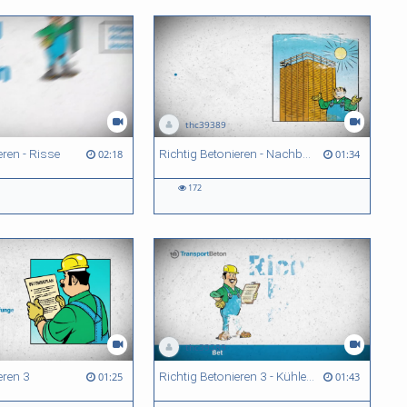
thc39389
eren - Risse
Richtig Betonieren - Nachbehandlung
02:18
01:34
172
thc39389
eren 3
Richtig Betonieren 3 - Kühle Witterung
01:25
01:43