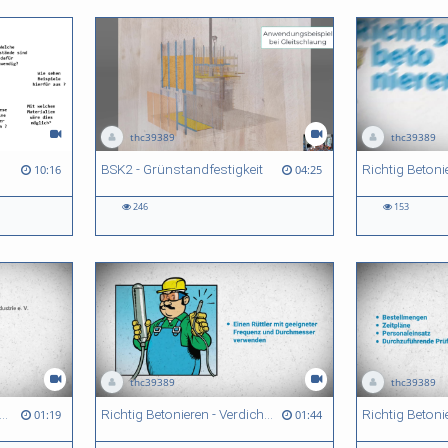
thc39389
thc39389
BSK2 - Grünstandfestigkeit
Richtig Betoni
10:16
04:25
246
153
thc39389
thc39389
htig Betonieren - hohe Temp.
Richtig Betonieren - Verdichten
Richtig Betoni
01:19
01:44