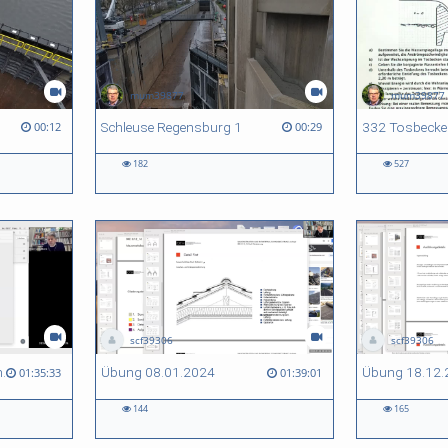
mum39877
mum39877
Schleuse Regensburg 1
00:12
00:29
182
527
scf39306
scf39306
15.01.2024 Übung Zusammenfassung BKE 23_24
Übung 08.01.2024
01:35:33
01:39:01
144
165