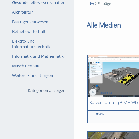
Gesundsheitswissenschaften
2 Einträge
Architektur
Bauingenieurwesen
Alle Medien
Betriebswirtschaft
Elektro- und
Informationstechnik
Informatik und Mathematik
Maschinenbau
Weitere Einrichtungen
Kategorien anzeigen
flm39812
20:39 duration
05:58 duration
245
245
184
275
150
views
views
views
views