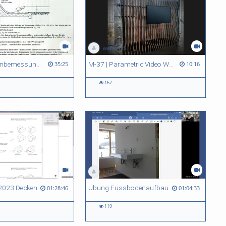
wef40139
332 Tosbeckenbemessung Rechenübung24
M-37 | Parametric Video Wall
35:25
10:16
167
scf39306
Übung 18.12.2023 Deckenauflagerdetail
Übung Fussbodenaufbau
01:28:46
01:04:33
119