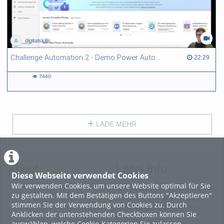
digitalskills
Challenge Automation 2 - Demo Power Automate
22:29 duration
22:29
7440
7440
views
LADE MEHR
About
Legal Info
Diese Webseite verwendet Cookies
Wir verwenden Cookies, um unsere Website optimal für Sie
Terms and Conditions for the
zu gestalten. Mit dem Bestätigen des Buttons "Akzeptieren"
Usage of this ViMP based
stimmen Sie der Verwendung von Cookies zu. Durch
website (including all sub-
Anklicken der untenstehenden Checkboxen können Sie
pages)
auswählen, welche Cookie-Kategorien Sie zulassen