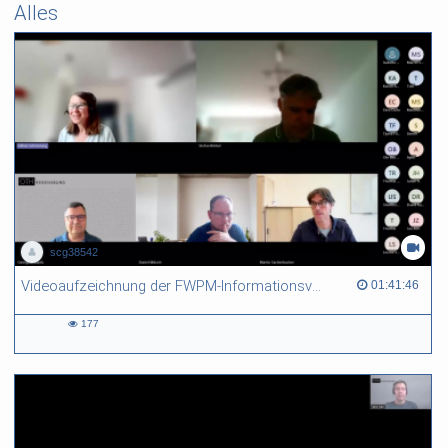
Alles
scg38542
Videoaufzeichnung der FWPM-Informationsveranstaltung vom 09. Juli 2026 zur WiSe 2026/27
01:41:46 duration
01:41:46
177
177
views