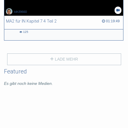
kih39660
MA2 für IN Kapitel 7.4 Teil 2
01:19:49 duration
01:19:49
125
125
views
LADE MEHR
Featured
Es gibt noch keine Medien.