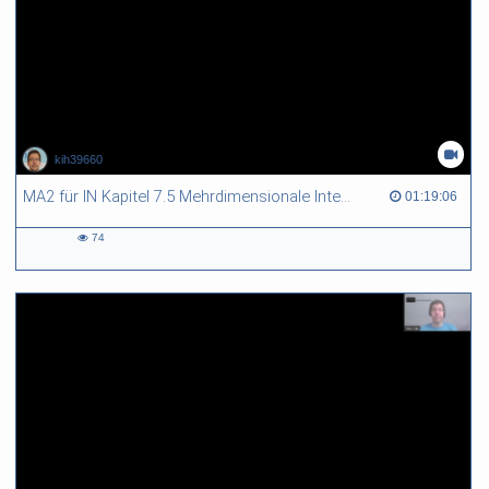
kih39660
MA2 für IN Kapitel 7.5 Mehrdimensionale Integration
01:19:06 duration
01:19:06
74
74
views