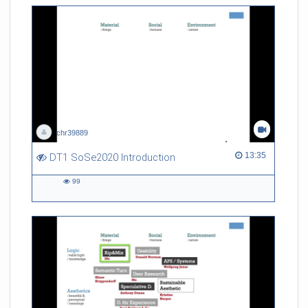
chr39889
13:35 duration
13:35
DT1 SoSe2020 Introduction
99
99
views