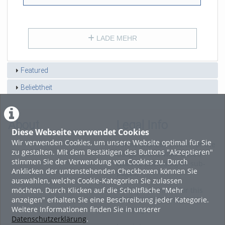
views
LADE MEHR
Featured
Beliebtheit
About
Legal Info
Diese Webseite verwendet Cookies
Wir verwenden Cookies, um unsere Website optimal für Sie
Terms and Conditions for the
zu gestalten. Mit dem Bestätigen des Buttons "Akzeptieren"
Usage of this ViMP based
stimmen Sie der Verwendung von Cookies zu. Durch
website (including all sub-
Anklicken der untenstehenden Checkboxen können Sie
pages)
auswählen, welche Cookie-Kategorien Sie zulassen
möchten. Durch Klicken auf die Schaltfläche "Mehr
Privacy Statement for this
anzeigen" erhalten Sie eine Beschreibung jeder Kategorie.
ViMP based Website incl.
Weitere Informationen finden Sie in unserer
Sub-pages
Datenschutzerklärung
.