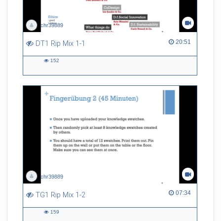
chr39889
20:51 duration
20:51
DT1 Rip Mix 1-1
152
152
views
chr39889
07:34 duration
07:34
TG1 Rip Mix 1-2
159
159