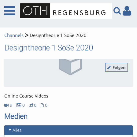
Channels
Designtheorie 1 SoSe 2020
Designtheorie 1 SoSe 2020
Folgen
Online Course Videos
9
0
0
0
9Videos
0Bilder
0Audios
0Dateien
Medien
Alles