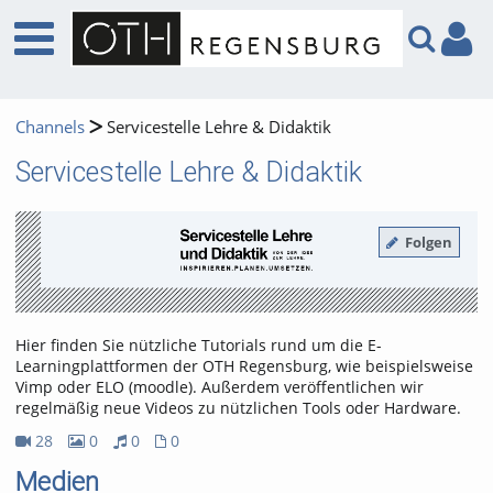
Channels
Servicestelle Lehre & Didaktik
Servicestelle Lehre & Didaktik
Folgen
Hier finden Sie nützliche Tutorials rund um die E-
Learningplattformen der OTH Regensburg, wie beispielsweise
Vimp oder ELO (moodle). Außerdem veröffentlichen wir
regelmäßig neue Videos zu nützlichen Tools oder Hardware.
28
0
0
0
28Videos
0Bilder
0Audios
0Dateien
Medien