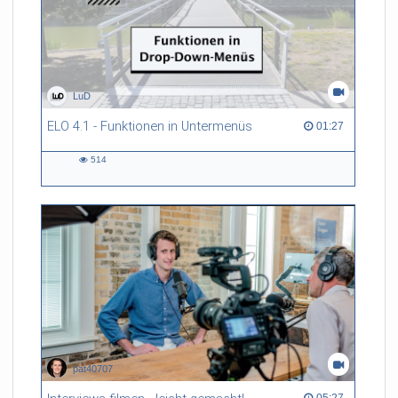
LuD
ELO 4.1 - Funktionen in Untermenüs
01:27 duration
01:27
514
514
views
pat40707
05:27 duration