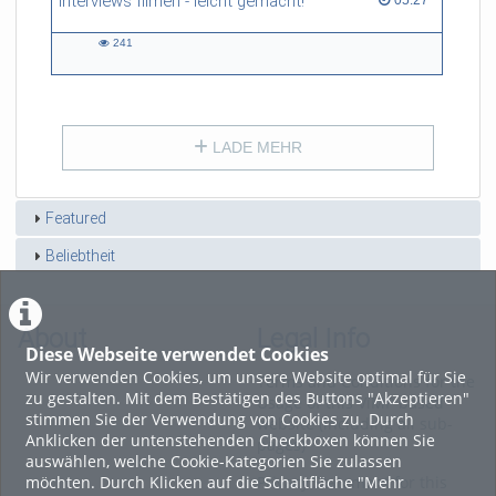
Interviews filmen - leicht gemacht!
05:27
241
241
views
LADE MEHR
Featured
Beliebtheit
About
Legal Info
Diese Webseite verwendet Cookies
Wir verwenden Cookies, um unsere Website optimal für Sie
Terms and Conditions for the
zu gestalten. Mit dem Bestätigen des Buttons "Akzeptieren"
Usage of this ViMP based
stimmen Sie der Verwendung von Cookies zu. Durch
website (including all sub-
Anklicken der untenstehenden Checkboxen können Sie
pages)
auswählen, welche Cookie-Kategorien Sie zulassen
möchten. Durch Klicken auf die Schaltfläche "Mehr
Privacy Statement for this