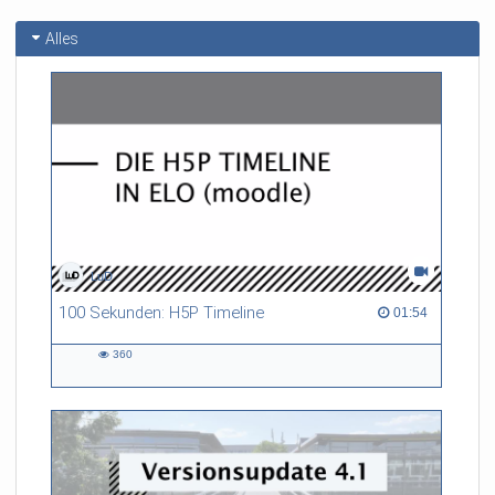
Alles
LuD
100 Sekunden: H5P Timeline
01:54 duration
01:54
360
360
views