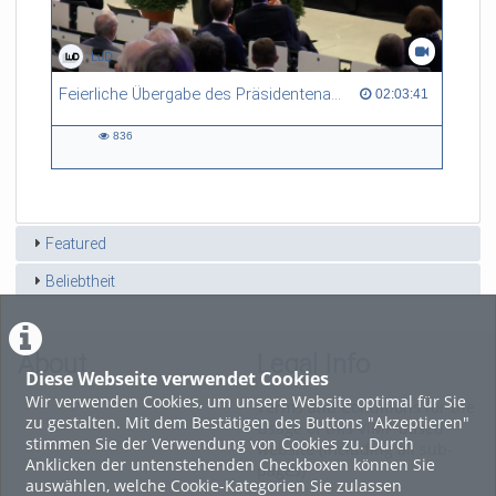
LuD
Feierliche Übergabe des Präsidentenamtes von Prof. Dr. Wolfgang Baier an Prof. Dr. Ralph Schneider am 14.03.2022
02:03:41 duration
02:03:41
836
836
views
Featured
Beliebtheit
About
Legal Info
Diese Webseite verwendet Cookies
Wir verwenden Cookies, um unsere Website optimal für Sie
Terms and Conditions for the
zu gestalten. Mit dem Bestätigen des Buttons "Akzeptieren"
Usage of this ViMP based
stimmen Sie der Verwendung von Cookies zu. Durch
website (including all sub-
Anklicken der untenstehenden Checkboxen können Sie
pages)
auswählen, welche Cookie-Kategorien Sie zulassen