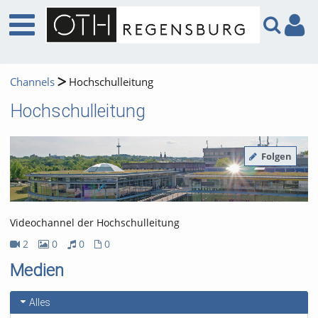
Channels
Hochschulleitung
Hochschulleitung
Folgen
Videochannel der Hochschulleitung
2
0
0
0
2Videos
0Bilder
0Audios
0Dateien
Medien
Alles