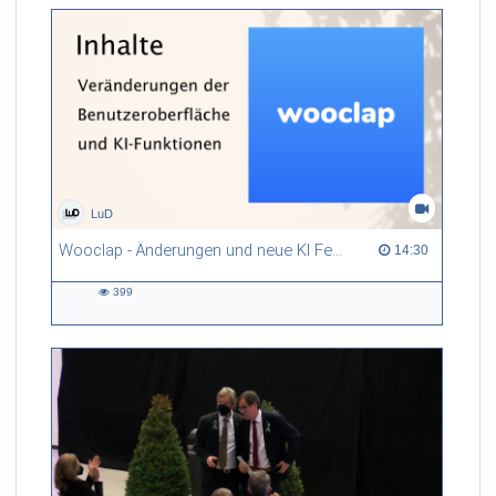
LuD
Wooclap - Änderungen und neue KI Features im ARS
14:30 duration
14:30
399
399
views