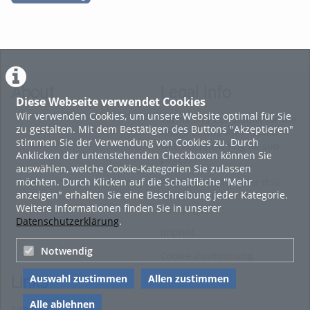
About
Legal Info
Diese Webseite verwendet Cookies
Wir verwenden Cookies, um unsere Website optimal für Sie
Terms and Conditions for the
zu gestalten. Mit dem Bestätigen des Buttons "Akzeptieren"
Usage of this ViMP based
stimmen Sie der Verwendung von Cookies zu. Durch
website (including all sub-
Anklicken der untenstehenden Checkboxen können Sie
pages)
auswählen, welche Cookie-Kategorien Sie zulassen
möchten. Durch Klicken auf die Schaltfläche "Mehr
Privacy Statement for this
anzeigen" erhalten Sie eine Beschreibung jeder Kategorie.
ViMP based Website incl.
Weitere Informationen finden Sie in unserer
Sub-pages
Datenschutzerklärung
.
Imprint
Notwendig
Cookie-Zustimmung
Auswahl zustimmen
Allen zustimmen
Links
Alle ablehnen
Sitemap