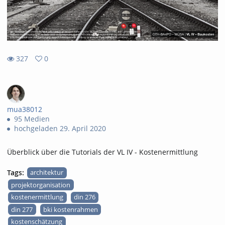
327
0
0
327
favorites
views
mua38012
95 Medien
hochgeladen 29. April 2020
Überblick über die Tutorials der VL IV - Kostenermittlung
Tags:
architektur
projektorganisation
kostenermittlung
din 276
din 277
bki kostenrahmen
kostenschätzung