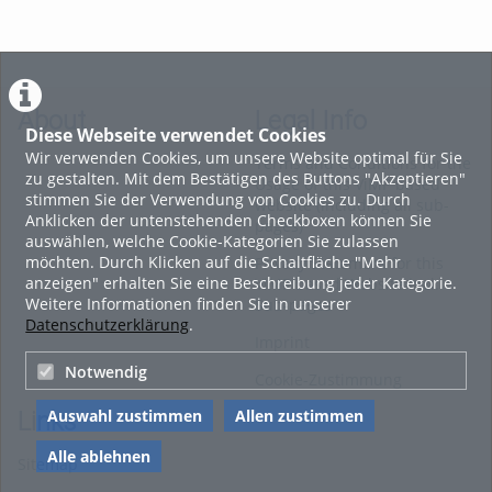
About
Legal Info
Diese Webseite verwendet Cookies
Wir verwenden Cookies, um unsere Website optimal für Sie
Terms and Conditions for the
zu gestalten. Mit dem Bestätigen des Buttons "Akzeptieren"
Usage of this ViMP based
stimmen Sie der Verwendung von Cookies zu. Durch
website (including all sub-
Anklicken der untenstehenden Checkboxen können Sie
pages)
auswählen, welche Cookie-Kategorien Sie zulassen
möchten. Durch Klicken auf die Schaltfläche "Mehr
Privacy Statement for this
anzeigen" erhalten Sie eine Beschreibung jeder Kategorie.
ViMP based Website incl.
Weitere Informationen finden Sie in unserer
Sub-pages
Datenschutzerklärung
.
Imprint
Notwendig
Cookie-Zustimmung
Auswahl zustimmen
Allen zustimmen
Links
Alle ablehnen
Sitemap