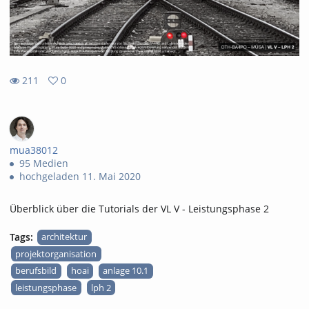
211
0
0
211
favorites
views
mua38012
95 Medien
hochgeladen 11. Mai 2020
Überblick über die Tutorials der VL V - Leistungsphase 2
Tags:
architektur
projektorganisation
berufsbild
hoai
anlage 10.1
leistungsphase
lph 2