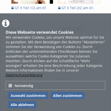
GT II Teil 1/2 am 01
GT II Teil 2/2 am 01.
GT
.Apr. 20
Apr. 20
Apr
About
Legal Info
Diese Webseite verwendet Cookies
Wir verwenden Cookies, um unsere Website optimal für Sie
Terms and Conditions for the
zu gestalten. Mit dem Bestätigen des Buttons "Akzeptieren"
Usage of this ViMP based
stimmen Sie der Verwendung von Cookies zu. Durch
website (including all sub-
Anklicken der untenstehenden Checkboxen können Sie
pages)
auswählen, welche Cookie-Kategorien Sie zulassen
möchten. Durch Klicken auf die Schaltfläche "Mehr
Privacy Statement for this
anzeigen" erhalten Sie eine Beschreibung jeder Kategorie.
ViMP based Website incl.
Weitere Informationen finden Sie in unserer
Sub-pages
Datenschutzerklärung
.
Imprint
Notwendig
Cookie-Zustimmung
Auswahl zustimmen
Allen zustimmen
Links
Alle ablehnen
Sitemap