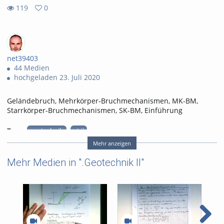
119
0
0
119
favorites
views
net39403
44 Medien
hochgeladen 23. Juli 2020
Geländebruch, Mehrkörper-Bruchmechanismen, MK-BM,
Starrkörper-Bruchmechanismen, SK-BM, Einführung
Tags:
geotechnik
gt ii
geländebruch
Mehr anzeigen
mehrkörper-bruchmechanismen
Mehr Medien in ".Geotechnik II"
mk-bm
starrkörper-bruchmechanismen
sk-bm