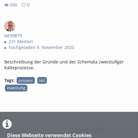
500
0
0
500
favorites
views
let39879
231 Medien
hochgeladen 9. November 2020
Beschreibung der Gründe und der Schemata zweistufiger
Kälteprozesse.
Tags:
prozess
kkt
zweistufig
About
Legal Info
Diese Webseite verwendet Cookies