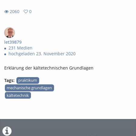
2060
0
0
2060
favorites
views
let39879
231 Medien
hochgeladen 23. November 2020
Erklärung der kältetechnischen Grundlagen
Tags:
praktikum
mechanische grundlagen
kältetechnik