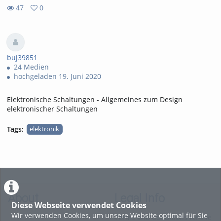
47
0
0
47
favorites
views
buj39851
24 Medien
hochgeladen 19. Juni 2020
Elektronische Schaltungen - Allgemeines zum Design
elektronischer Schaltungen
Tags:
elektronik
About
Legal Info
Diese Webseite verwendet Cookies
Wir verwenden Cookies, um unsere Website optimal für Sie
Terms and Conditions for the