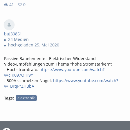
41
0
0
41
favorites
views
buj39851
24 Medien
hochgeladen 25. Mai 2020
Passive Bauelemente - Elektrischer Widerstand
Video-Empfehlungen zum Thema "hohe Stromstärken":
- Hochstromtrafo:
https://www.youtube.com/watch?
v=clK097OiH9Y
- 500A schmelzen Nagel:
https://www.youtube.com/watch?
v=_BrqPrZHBbA
Tags:
elektronik