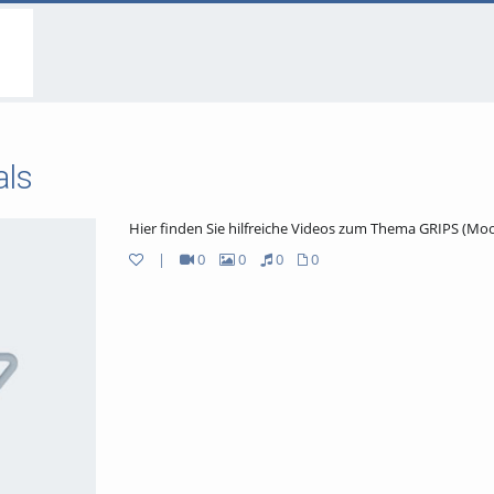
go
go
go
to
to
to
navigation
main
footer
content
als
Hier finden Sie hilfreiche Videos zum Thema GRIPS (Mo
|
0
0
0
0