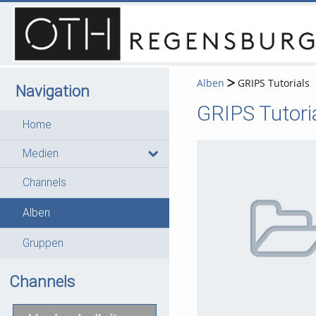
Alben
GRIPS Tutorials
Navigation
GRIPS Tutori
Home
Medien
Channels
0
0
0
0
Videos
Bilder
Audios
Dateien
Alben
Gruppen
Channels