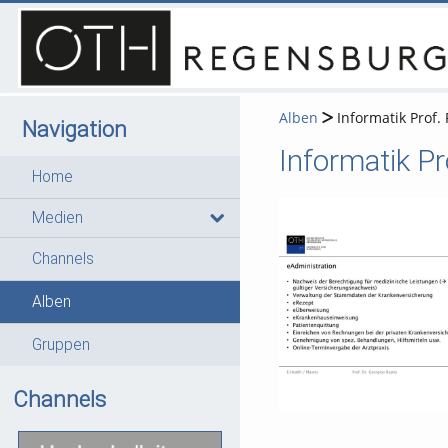
Alben
Informatik Prof. 
Navigation
Informatik Pro
Home
Medien
Channels
1
0
0
0
Videos
Bilder
Audios
Dateien
Alben
Gruppen
Channels