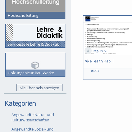
Hochschulleitung
Servicestelle Lehre & Didaktik
rag38972
02:03:42 duration
eHealth Kap. 1
263
Holz-Ingenieur-Bau-Werke
263
views
Alle Channels anzeigen
Kategorien
Angewandte Natur- und
Kulturwissenschaften
Angewandte Sozial- und