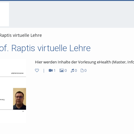
go
go
go
to
to
to
navigation
main
footer
content
Raptis virtuelle Lehre
f. Raptis virtuelle Lehre
Hier werden Inhalte der Vorlesung eHealth (Master, Info
|
1
0
0
0