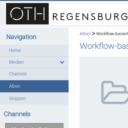
Alben
Workflow-basier
Navigation
Workflow-ba
Home
Medien
Channels
0
0
0
0
Videos
Bilder
Audios
Dateien
Alben
Gruppen
Channels