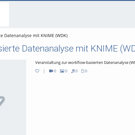
go
go
go
to
to
to
navigation
main
footer
content
te Datenanalyse mit KNIME (WDK)
sierte Datenanalyse mit KNIME (W
Veranstaltung zur workflow-basierten Datenanalyse (W
|
0
0
0
0