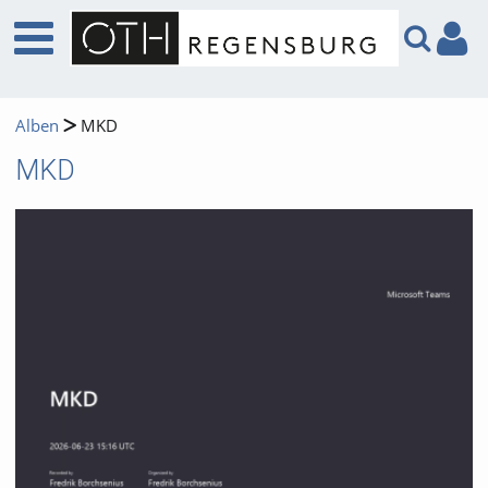
Alben
MKD
MKD