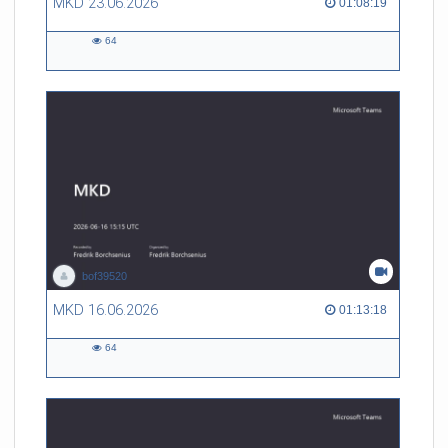
MKD 23.06.2026
01:08:19 duration
01:08:19
64
64
views
bof39520
MKD 16.06.2026
01:13:18 duration
01:13:18
64
64
views