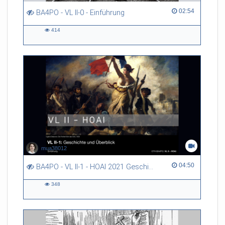
02:54 duration
02:54
BA4PO - VL II-0 - Einführung
414
414
views
mua38012
04:50 duration
04:50
BA4PO - VL II-1 - HOAI 2021 Geschichte
348
348
views