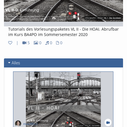
Tutorials des Vorlesungspaketes VL II - Die HOAI. Abrufbar
im Kurs BA4PO im Sommersemester 2020
|
5
0
0
0
5
0
0
0
Videos
Bilder
Audios
Dateien
Alles
mua38012