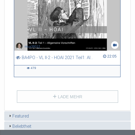
mua38012
22:05 duration
22:05
BA4PO - VL II-2 - HOAI 2021 Teil1: Allgemeine Vorschriften
479
479
views
LADE MEHR
Featured
Beliebtheit