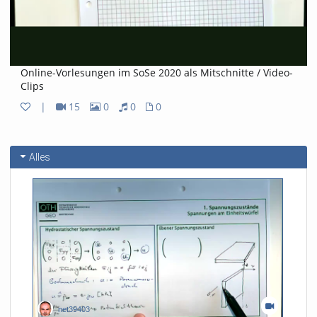
Online-Vorlesungen im SoSe 2020 als Mitschnitte / Video-
Clips
|
15
0
0
0
15
0
0
0
Videos
Bilder
Audios
Dateien
Alles
net39403