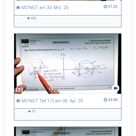
57:25 duration
57:25
M2-NGT am 30. Mrz. 20
162
162
views
net39403
43:08 duration
43:08
M2-NGT Teil 1/3 am 06. Apr. 20
71
71
views