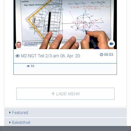
net39403
06:03 duration
06:03
M2-NGT Teil 2/3 am 06. Apr. 20
59
59
views
LADE MEHR
Featured
Beliebtheit