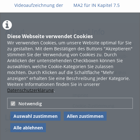
Videoaufzeichnung der
MA2 für IN Kapitel 7.5
MA2
FWPM-
Mehrdimensionale
Teil
Informationsveranstaltung
Integration
vom 09. Juli 2026 zur
WiSe 2026/27
About
Legal Info
Diese Webseite verwendet Cookies
Wir verwenden Cookies, um unsere Website optimal für Sie
Terms and Conditions for the
zu gestalten. Mit dem Bestätigen des Buttons "Akzeptieren"
Usage of this ViMP based
stimmen Sie der Verwendung von Cookies zu. Durch
website (including all sub-
Anklicken der untenstehenden Checkboxen können Sie
pages)
auswählen, welche Cookie-Kategorien Sie zulassen
möchten. Durch Klicken auf die Schaltfläche "Mehr
Privacy Statement for this
anzeigen" erhalten Sie eine Beschreibung jeder Kategorie.
ViMP based Website incl.
Weitere Informationen finden Sie in unserer
Sub-pages
Datenschutzerklärung
.
Imprint
Notwendig
Cookie-Zustimmung
Auswahl zustimmen
Allen zustimmen
Links
Alle ablehnen
Sitemap