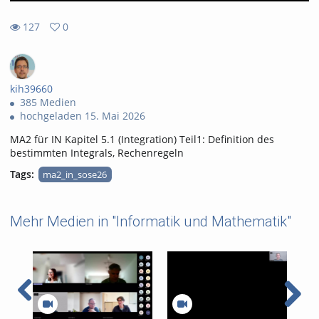
127
0
0
127
favorites
views
kih39660
385 Medien
hochgeladen 15. Mai 2026
MA2 für IN Kapitel 5.1 (Integration) Teil1: Definition des
bestimmten Integrals, Rechenregeln
Tags:
ma2_in_sose26
Mehr Medien in "Informatik und Mathematik"