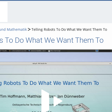
go
go
go
to
to
to
navigation
main
footer
content
 und Mathematik
Telling Robots To Do What We Want Them To
ots To Do What We Want Them To
Video abspielen