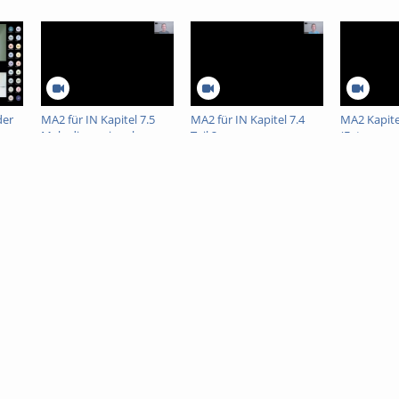
der
MA2 für IN Kapitel 7.5
MA2 für IN Kapitel 7.4
MA2 Kapitel
Mehrdimensionale
Teil 2
(Extremwe
altung
Integration
mehrdimen
Funktione