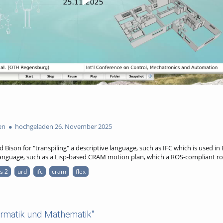
en
hochgeladen 26. November 2025
 Bison for "transpiling" a descriptive language, such as IFC which is used in
 language, such as a Lisp-based CRAM motion plan, which a ROS-compliant r
s 2
urd
ifc
cram
flex
ormatik und Mathematik"