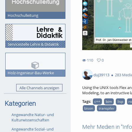
Hochschulleitung
Servicestelle Lehre & Didaktik
110
0
0
110
favorites
Holz-Ingenieur-Bau-Werke
views
duj39113
283 Medi
Using the UNIX tools Flex and
Alle Channels anzeigen
Modeling, to an instructive
Tags:
c++
bim
lisp
ro
Kategorien
bison
transpiler
Angewandte Natur- und
Kulturwissenschaften
Mehr Medien in "Inf
Angewandte Sozial- und