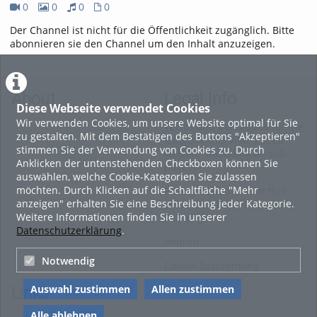
0
0
0
0
0Videos
0Bilder
0Audios
0Dateien
Der Channel ist nicht für die Öffentlichkeit zugänglich. Bitte
abonnieren sie den Channel um den Inhalt anzuzeigen.
About
Legal Info
Diese Webseite verwendet Cookies
Wir verwenden Cookies, um unsere Website optimal für Sie
Terms and Conditions for the
zu gestalten. Mit dem Bestätigen des Buttons "Akzeptieren"
Usage of this ViMP based
stimmen Sie der Verwendung von Cookies zu. Durch
website (including all sub-
Anklicken der untenstehenden Checkboxen können Sie
pages)
auswählen, welche Cookie-Kategorien Sie zulassen
möchten. Durch Klicken auf die Schaltfläche "Mehr
Privacy Statement for this
anzeigen" erhalten Sie eine Beschreibung jeder Kategorie.
ViMP based Website incl.
Weitere Informationen finden Sie in unserer
Sub-pages
Datenschutzerklärung
.
Imprint
Notwendig
Cookie-Zustimmung
Auswahl zustimmen
Allen zustimmen
Links
Alle ablehnen