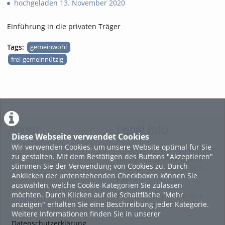
hochgeladen 13. November 2020
Einführung in die privaten Träger
Tags:
gemeinwohl
frei-gemeinnützig
About
Legal Info
Diese Webseite verwendet Cookies
Wir verwenden Cookies, um unsere Website optimal für Sie
Terms and Conditions for the
zu gestalten. Mit dem Bestätigen des Buttons "Akzeptieren"
Usage of this ViMP based
stimmen Sie der Verwendung von Cookies zu. Durch
website (including all sub-
Anklicken der untenstehenden Checkboxen können Sie
pages)
auswählen, welche Cookie-Kategorien Sie zulassen
möchten. Durch Klicken auf die Schaltfläche "Mehr
Privacy Statement for this
anzeigen" erhalten Sie eine Beschreibung jeder Kategorie.
ViMP based Website incl.
Weitere Informationen finden Sie in unserer
Sub-pages
Datenschutzerklärung
.