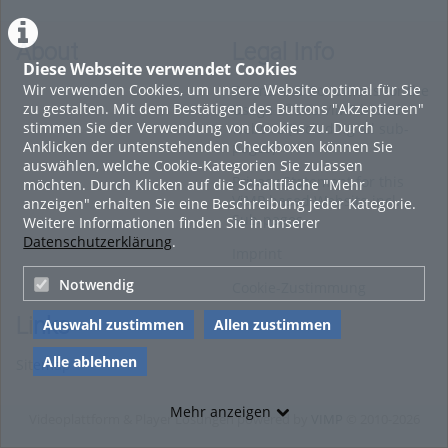
About
Legal Info
Diese Webseite verwendet Cookies
Wir verwenden Cookies, um unsere Website optimal für Sie
Terms and Conditions for the
zu gestalten. Mit dem Bestätigen des Buttons "Akzeptieren"
Usage of this ViMP based
stimmen Sie der Verwendung von Cookies zu. Durch
website (including all sub-
Anklicken der untenstehenden Checkboxen können Sie
pages)
auswählen, welche Cookie-Kategorien Sie zulassen
Privacy Statement for this
möchten. Durch Klicken auf die Schaltfläche "Mehr
ViMP based Website incl.
anzeigen" erhalten Sie eine Beschreibung jeder Kategorie.
Sub-pages
Weitere Informationen finden Sie in unserer
Datenschutzerklärung
.
Imprint
Notwendig
Cookie-Zustimmung
Links
Auswahl zustimmen
Allen zustimmen
Alle ablehnen
Sitemap
Mehr anzeigen
Videoplattform & Player Lösungen powered by
VIMP
© 2010-2026