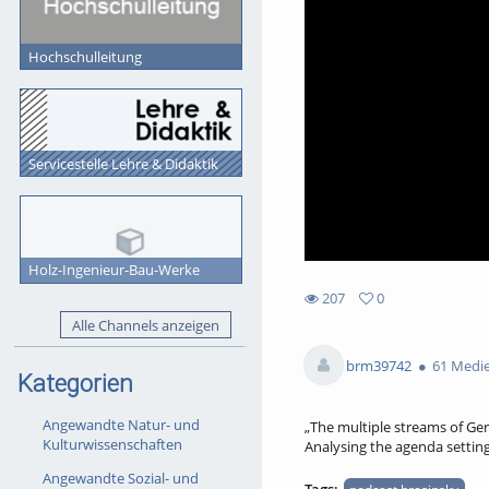
Hochschulleitung
Servicestelle Lehre & Didaktik
Holz-Ingenieur-Bau-Werke
207
0
0
Alle Channels anzeigen
207
favorites
views
brm39742
61 Medi
Kategorien
Angewandte Natur- und
„The multiple streams of Ge
Kulturwissenschaften
Analysing the agenda settin
Angewandte Sozial- und