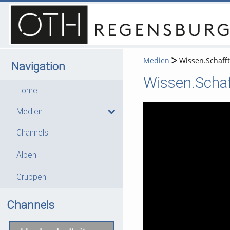
Medien
Wissen.Schafft
Navigation
Home
Medien
Channels
Alben
Gruppen
Channels