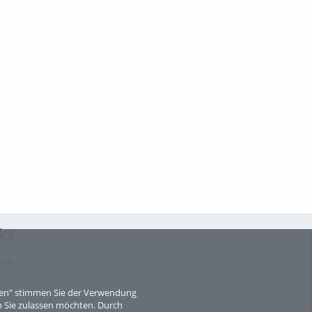
ks
map
eren" stimmen Sie der Verwendung
 Sie zulassen möchten. Durch