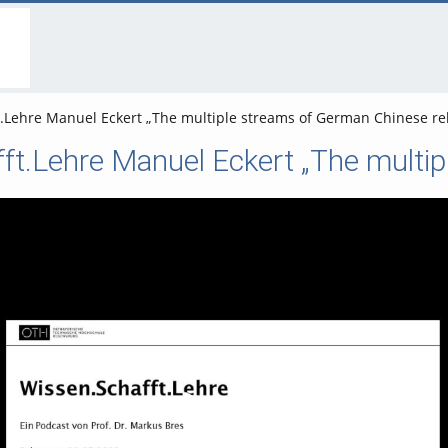
go
go
go
to
to
to
navigation
main
footer
content
.Lehre Manuel Eckert „The multiple streams of German Chinese rel
Video abspielen