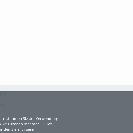
ks
map
eren" stimmen Sie der Verwendung
 Sie zulassen möchten. Durch
inden Sie in unserer