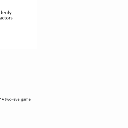
? A two-level game
t