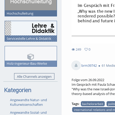
Hochschulleitung
Servicestelle Lehre & Didaktik
249
0
0
249
favorites
views
Holz-Ingenieur-Bau-Werke
brm39742
61 Medi
Alle Channels anzeigen
Folge vom 26.09.2022
Im Gespräch mit Paula Schae
Kategorien
"Why was the new Israeli-Jo
theory-based analysis of the
Angewandte Natur- und
Tags:
bachelorarbeit
polit
Kulturwissenschaften
international relations and
Angewandte Sozial- und