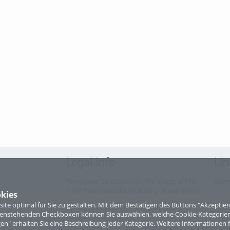
Legal Info
Lin
Terms and Conditions for the Usage of this
Site
ViMP based website (including all sub-pages)
kies
te optimal für Sie zu gestalten. Mit dem Bestätigen des Buttons "Akzepti
Privacy Statement for this ViMP based
ntenstehenden Checkboxen können Sie auswählen, welche Cookie-Kategorien
Website incl. Sub-pages
gen" erhalten Sie eine Beschreibung jeder Kategorie. Weitere Informationen f