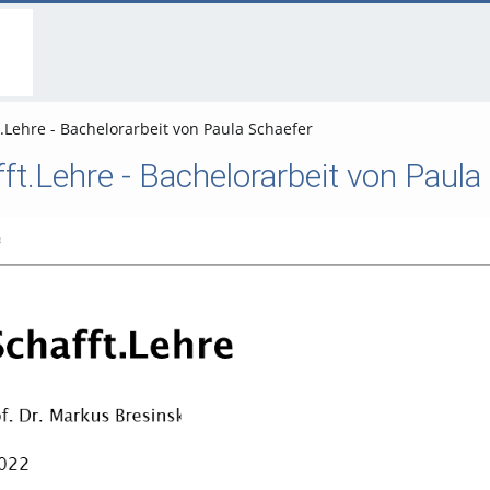
go
go
go
to
to
to
navigation
main
footer
content
.Lehre - Bachelorarbeit von Paula Schaefer
t.Lehre - Bachelorarbeit von Paula
Video abspielen