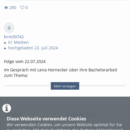
280
0
0
280
favorites
views
brm39742
61 Medien
hochgeladen 22. Juli 2024
Folge vom 22.07.2024
Im Gespräch mit Lena Hornecker über ihre Bachelorarbeit
zum Thema:
"Think Tanks und Desinformation: Analyse der
Mehr anzeigen
Argumentationsstruktur von EIKE im Kontext der
Klimadebatte"
Tags:
bachelorarbeit
politik
About
Legal Info
wissenschafftlehre
Diese Webseite verwendet Cookies
Wir verwenden Cookies, um unsere Website optimal für Sie
Terms and Conditions for the