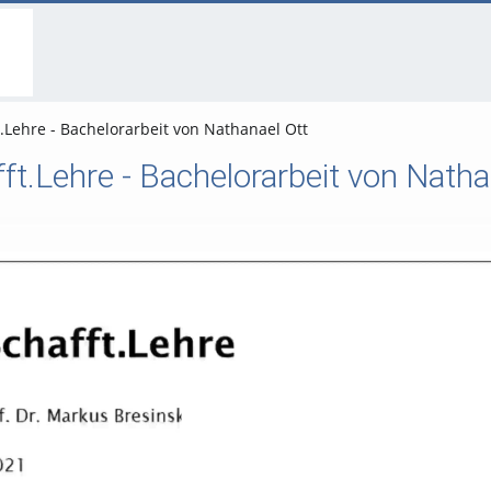
go
go
go
to
to
to
navigation
main
footer
content
.Lehre - Bachelorarbeit von Nathanael Ott
t.Lehre - Bachelorarbeit von Natha
Video abspielen