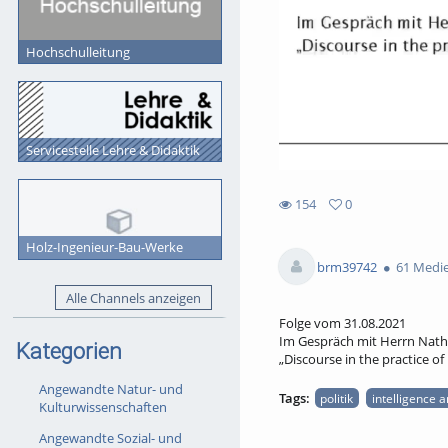
Hochschulleitung
Servicestelle Lehre & Didaktik
154
0
0
154
favorites
Holz-Ingenieur-Bau-Werke
views
brm39742
61 Medi
Alle Channels anzeigen
Folge vom 31.08.2021
Im Gespräch mit Herrn Nath
Kategorien
„Discourse in the practice of
Angewandte Natur- und
Tags:
politik
intelligence 
Kulturwissenschaften
Angewandte Sozial- und