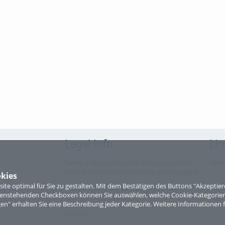
Legal Info
Lin
Terms and Conditions for the Usage of this
Site
ViMP based website (including all sub-pages)
kies
te optimal für Sie zu gestalten. Mit dem Bestätigen des Buttons "Akzepti
Privacy Statement for this ViMP based
ntenstehenden Checkboxen können Sie auswählen, welche Cookie-Kategorien
Website incl. Sub-pages
gen" erhalten Sie eine Beschreibung jeder Kategorie. Weitere Informationen f
Imprint