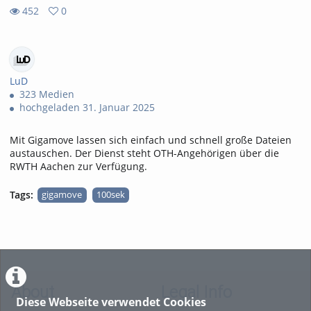
452
0
0
452
favorites
views
LuD
323 Medien
hochgeladen 31. Januar 2025
Mit Gigamove lassen sich einfach und schnell große Dateien
austauschen. Der Dienst steht OTH-Angehörigen über die
RWTH Aachen zur Verfügung.
Tags:
gigamove
100sek
About
Legal Info
Diese Webseite verwendet Cookies