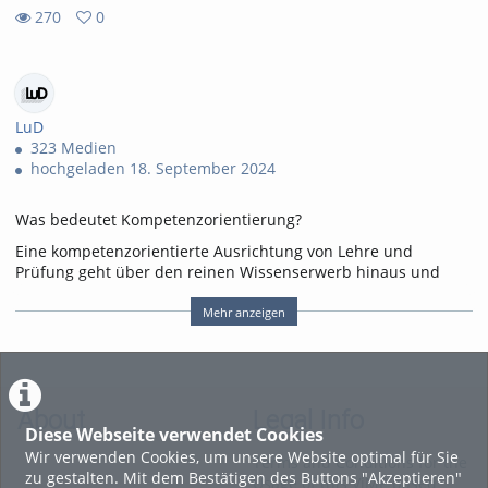
270
0
0
270
favorites
views
LuD
323 Medien
hochgeladen 18. September 2024
Was bedeutet Kompetenzorientierung?
Eine kompetenzorientierte Ausrichtung von Lehre und
Prüfung geht über den reinen Wissenserwerb hinaus und
befähigt die Studierenden, dieses Wissen in praktischen
Situationen anzuwenden und komplexe Problemstellungen zu
Mehr anzeigen
lösen.
Tags:
tutorial
kompetenz
100sek
About
Legal Info
Diese Webseite verwendet Cookies
Wir verwenden Cookies, um unsere Website optimal für Sie
Terms and Conditions for the
zu gestalten. Mit dem Bestätigen des Buttons "Akzeptieren"
Usage of this ViMP based