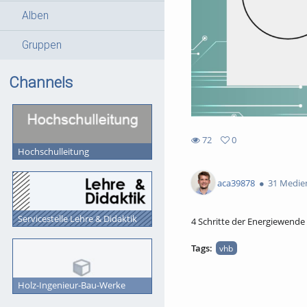
Alben
Gruppen
Channels
72
0
Hochschulleitung
0
72
favorites
views
aca39878
31 Medie
Servicestelle Lehre & Didaktik
4 Schritte der Energiewende
Tags:
vhb
Holz-Ingenieur-Bau-Werke