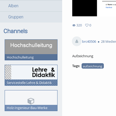
Alben
Gruppen
320
0
0
Channels
320
favorites
views
brc40506
28 Medie
Aufzeichnung
Hochschulleitung
Tags:
aufzeichnung
Servicestelle Lehre & Didaktik
Holz-Ingenieur-Bau-Werke