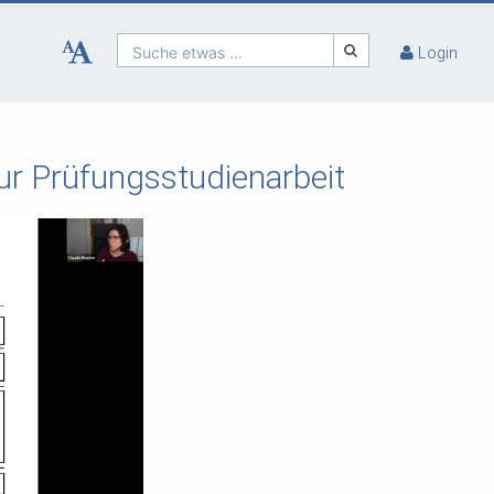
Suche etwas ...
Login
ur Prüfungsstudienarbeit