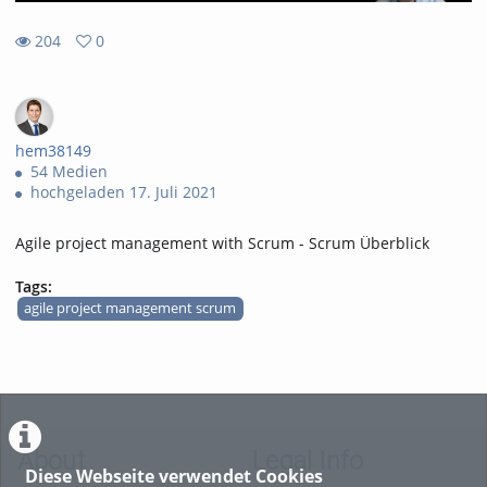
204
0
0
204
favorites
views
hem38149
54 Medien
hochgeladen 17. Juli 2021
Agile project management with Scrum - Scrum Überblick
Tags:
agile project management scrum
About
Legal Info
Diese Webseite verwendet Cookies