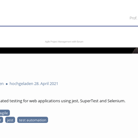
en
hochgeladen 28. April 2021
ted testing for web applications using jest, SuperTest and Selenium.
agile
r
jest
test automation