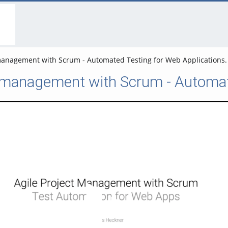
go
go
go
to
to
to
navigation
main
footer
content
management with Scrum - Automated Testing for Web Applications.
t management with Scrum - Automat
Video abspielen