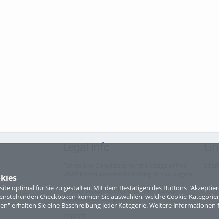
Legal Info
Lin
Terms and Conditions for the Usage of this
Site
ViMP based website (including all sub-pages)
kies
te optimal für Sie zu gestalten. Mit dem Bestätigen des Buttons "Akzepti
Privacy Statement for this ViMP based
ntenstehenden Checkboxen können Sie auswählen, welche Cookie-Kategorien
Website incl. Sub-pages
gen" erhalten Sie eine Beschreibung jeder Kategorie. Weitere Informationen f
Imprint