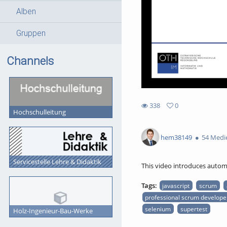
Alben
Gruppen
Channels
338
0
Hochschulleitung
0
338
favorites
views
hem38149
54 Medi
Servicestelle Lehre & Didaktik
This video introduces automa
Tags:
javascript
scrum
professional scrum develope
selenium
supertest
Holz-Ingenieur-Bau-Werke