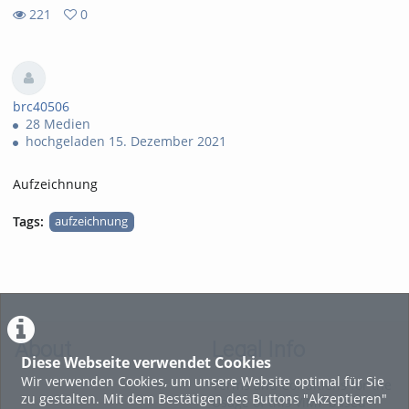
221
0
0
221
favorites
views
brc40506
28 Medien
hochgeladen 15. Dezember 2021
Aufzeichnung
Tags:
aufzeichnung
About
Legal Info
Diese Webseite verwendet Cookies
Wir verwenden Cookies, um unsere Website optimal für Sie
Terms and Conditions for the
zu gestalten. Mit dem Bestätigen des Buttons "Akzeptieren"
Usage of this ViMP based