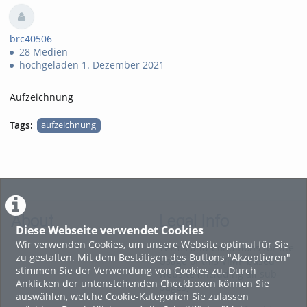
views
brc40506
28 Medien
hochgeladen 1. Dezember 2021
Aufzeichnung
Tags:
aufzeichnung
About
Legal Info
Diese Webseite verwendet Cookies
Wir verwenden Cookies, um unsere Website optimal für Sie
Terms and Conditions for the
zu gestalten. Mit dem Bestätigen des Buttons "Akzeptieren"
Usage of this ViMP based
stimmen Sie der Verwendung von Cookies zu. Durch
website (including all sub-
Anklicken der untenstehenden Checkboxen können Sie
pages)
auswählen, welche Cookie-Kategorien Sie zulassen