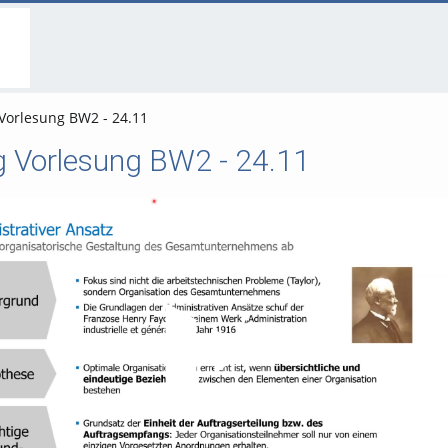
go
go
go
to
to
to
navigation
main
footer
content
orlesung BW2 - 24.11
 Vorlesung BW2 - 24.11
Video abspielen