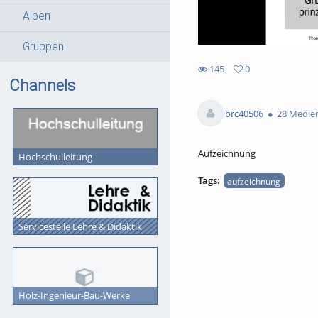
Alben
Gruppen
145
0
0
Channels
145
favorites
views
brc40506
28 Medie
Aufzeichnung
Hochschulleitung
Tags:
aufzeichnung
Servicestelle Lehre & Didaktik
Holz-Ingenieur-Bau-Werke