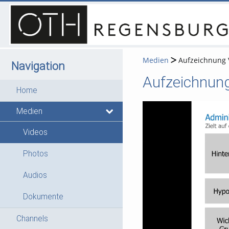
Medien
Aufzeichnung V
Navigation
Aufzeichnung
Home
Medien
Videos
Photos
Audios
Dokumente
Channels