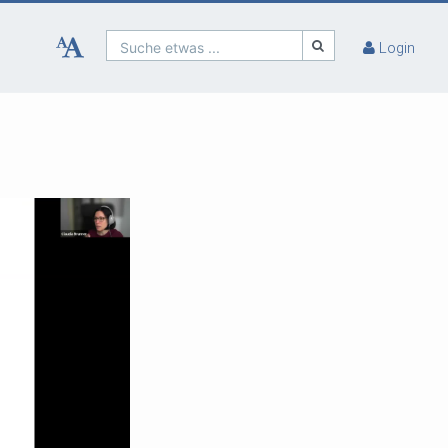
Suche etwas ...
Login