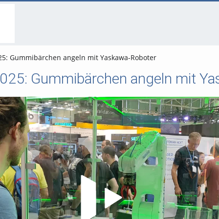
go
go
go
to
to
to
navigation
main
footer
content
25: Gummibärchen angeln mit Yaskawa-Roboter
2025: Gummibärchen angeln mit Ya
Video abspielen