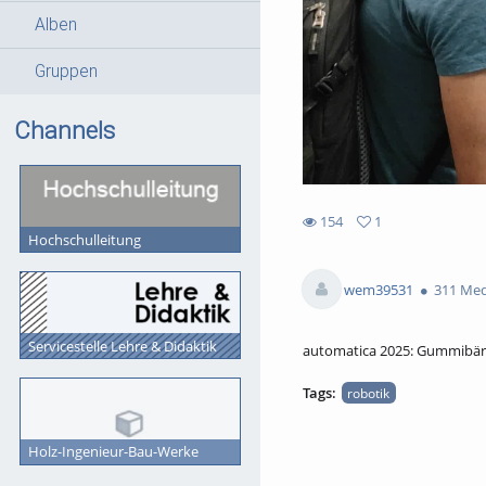
Alben
Gruppen
Channels
154
1
Hochschulleitung
1
154
favorites
views
wem39531
311 Med
Servicestelle Lehre & Didaktik
automatica 2025: Gummibär
Tags:
robotik
Holz-Ingenieur-Bau-Werke