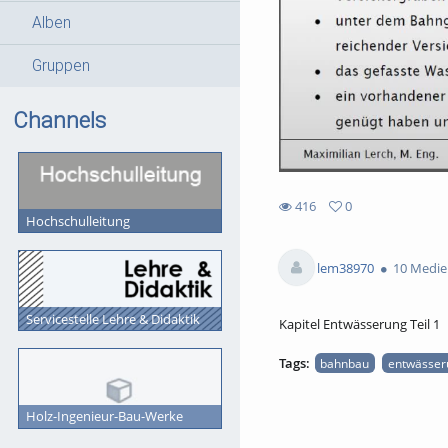
Alben
Gruppen
Channels
416
0
Hochschulleitung
0
416
favorites
views
lem38970
10 Medie
Servicestelle Lehre & Didaktik
Kapitel Entwässerung Teil 1
Tags:
bahnbau
entwässer
Holz-Ingenieur-Bau-Werke