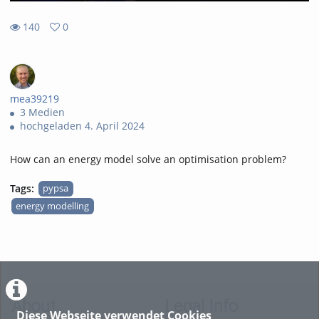
140
0
0
140
favorites
views
mea39219
3 Medien
hochgeladen 4. April 2024
How can an energy model solve an optimisation problem?
Tags:
pypsa
energy modelling
About
Legal Info
Diese Webseite verwendet Cookies