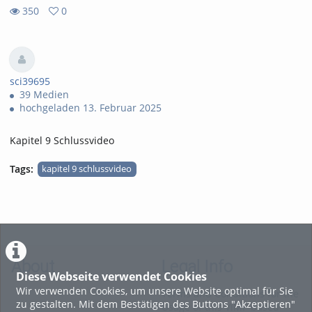
350
0
0
350
favorites
views
sci39695
39 Medien
hochgeladen 13. Februar 2025
Kapitel 9 Schlussvideo
Tags:
kapitel 9 schlussvideo
About
Legal Info
Diese Webseite verwendet Cookies
Wir verwenden Cookies, um unsere Website optimal für Sie
Terms and Conditions for the
zu gestalten. Mit dem Bestätigen des Buttons "Akzeptieren"
Usage of this ViMP based