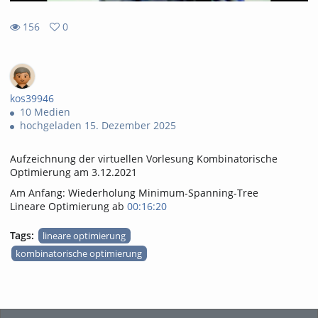
156
0
0
156
favorites
views
kos39946
10 Medien
hochgeladen 15. Dezember 2025
Aufzeichnung der virtuellen Vorlesung Kombinatorische
Optimierung am 3.12.2021
Am Anfang: Wiederholung Minimum-Spanning-Tree
Lineare Optimierung ab
00:16:20
Tags:
lineare optimierung
kombinatorische optimierung