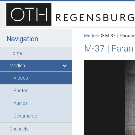
Medien
M-37 | Paramet
Navigation
M-37 | Param
Home
Medien
Videos
Photos
Audios
Dokumente
Channels