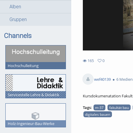
Alben
Gruppen
Channels
165
0
Hochschulleitung
0
165
favorites
views
wef40139
6 Medien
Servicestelle Lehre & Didaktik
Kursdokumenatation Fakultä
Tags:
m-37
fakultät bau
digitales bauen
Holz-Ingenieur-Bau-Werke