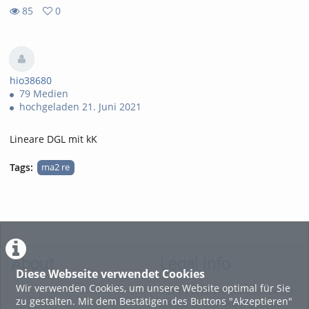
85
0
0
85
favorites
views
hio38680
79 Medien
hochgeladen 21. Juni 2021
Lineare DGL mit kK
Tags:
ma2 re
About
Legal Info
Diese Webseite verwendet Cookies
Wir verwenden Cookies, um unsere Website optimal für Sie
Terms and Conditions for the
zu gestalten. Mit dem Bestätigen des Buttons "Akzeptieren"
Usage of this ViMP based