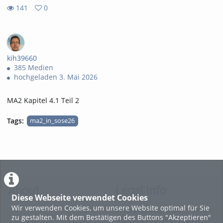
141
0
0
141
favorites
views
kih39660
385 Medien
hochgeladen 3. Mai 2026
MA2 Kapitel 4.1 Teil 2
Tags:
ma2_in_sose26
About
Legal Info
Diese Webseite verwendet Cookies
Wir verwenden Cookies, um unsere Website optimal für Sie
Terms and Conditions for the
zu gestalten. Mit dem Bestätigen des Buttons "Akzeptieren"
Usage of this ViMP based