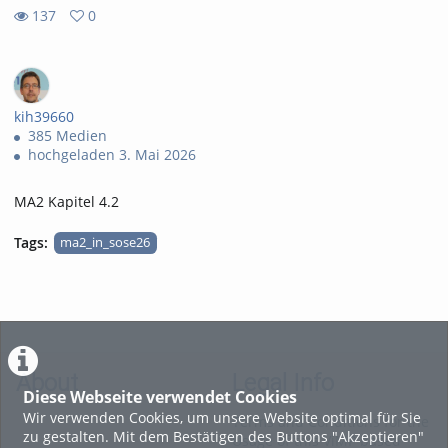
137
0
0
137
favorites
views
kih39660
385 Medien
hochgeladen 3. Mai 2026
MA2 Kapitel 4.2
Tags:
ma2_in_sose26
About
Legal Info
Diese Webseite verwendet Cookies
Wir verwenden Cookies, um unsere Website optimal für Sie
Terms and Conditions for the
zu gestalten. Mit dem Bestätigen des Buttons "Akzeptieren"
Usage of this ViMP based