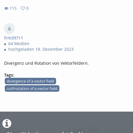
115
0
0
115
favorites
views
frm39711
64 Medien
hochgeladen 18. Dezember 2023
Divergenz und Rotation von Vektorfeldern.
Tags:
divergence of a vector field
curl/rotation of a vector field
About
Legal Info