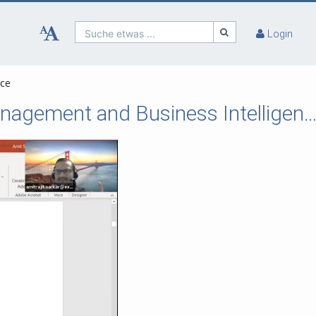
Suche etwas ...
Login
nce
Part 2Information Systems Sourcing, Project Management and Business Intel