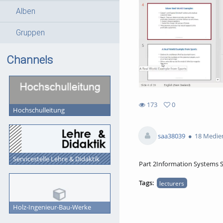
Alben
Gruppen
Channels
173
0
Hochschulleitung
0
173
favorites
views
saa38039
18 Medie
Servicestelle Lehre & Didaktik
Part 2Information Systems S
Tags:
lecturers
Holz-Ingenieur-Bau-Werke